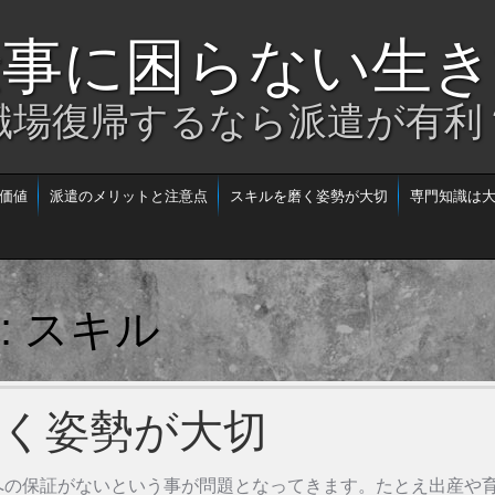
仕事に困らない生き
職場復帰するなら派遣が有利
価値
派遣のメリットと注意点
スキルを磨く姿勢が大切
専門知識は
スキル
s:
く姿勢が大切
への保証がないという事が問題となってきます。たとえ出産や