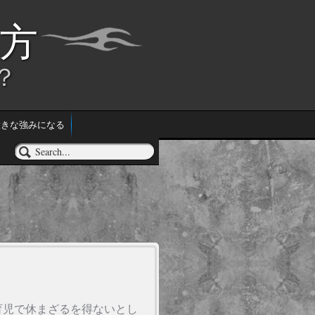
方
？
大きな強みになる
育児で休まざるを得ないとし